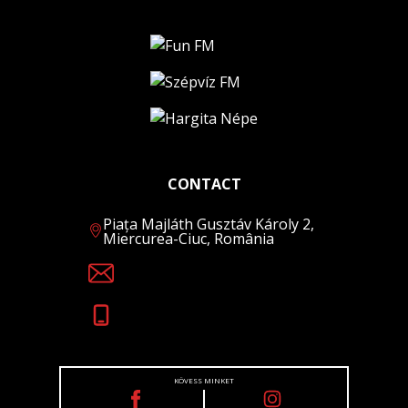
CONTACT
Piața Majláth Gusztáv Károly 2,
Miercurea-Ciuc, România
KÖVESS MINKET