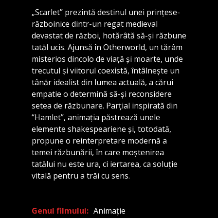
„Scarlet” prezintă destinul unei prințese-
războinice dintr-un regat medieval
devastat de război, hotărâtă să-și răzbune
tatăl ucis. Ajunsă în Otherworld, un tărâm
misterios dincolo de viață și moarte, unde
trecutul și viitorul coexistă, întâlnește un
tânăr idealist din lumea actuală, a cărui
empatie o determină să-și reconsidere
setea de răzbunare. Parțial inspirată din
“Hamlet”, animația păstrează unele
elemente shakespeariene și, totodată,
propune o reinterpretare modernă a
temei răzbunării, în care moștenirea
tatălui nu este ura, ci iertarea, ca soluție
vitală pentru a trăi cu sens.
Genul filmului
Animație