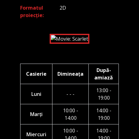
Formatul
2D
proiecție
După-
Casierie
Dimineața
amiază
13:00 -
Luni
- - -
19:00
10:00 -
14:00 -
Marți
14:00
19:00
10:00 -
14:00 -
Miercuri
14:00
19:00