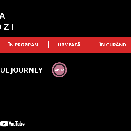
ÎN PROGRAM
URMEAZĂ
ÎN CURÂND
FUL JOURNEY
AP-12