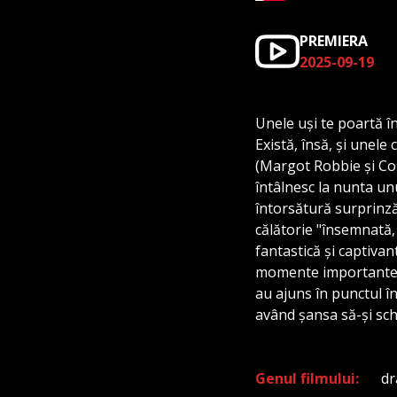
PREMIERA
2025-09-19
Unele uși te poartă în
Există, însă, și unele
(Margot Robbie și Col
întâlnesc la nunta un
întorsătură surprinzăt
călătorie "însemnată,
fantastică și captivan
momente importante d
au ajuns în punctul în 
având șansa să-și sch
Genul filmului
d