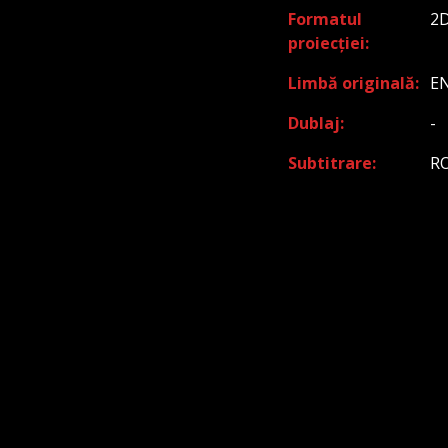
Formatul
2
proiecției
Limbă originală
E
Dublaj
-
Subtitrare
R