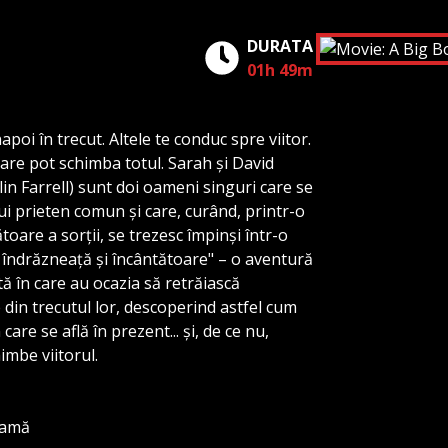
DURATA
01h 49m
apoi în trecut. Altele te conduc spre viitor.
 care pot schimba totul. Sarah și David
in Farrell) sunt doi oameni singuri care se
ui prieten comun și care, curând, printr-o
oare a sorții, se trezesc împinși într-o
 îndrăzneață și încântătoare" – o aventură
tă în care au ocazia să retrăiască
in trecutul lor, descoperind astfel cum
care se află în prezent... și, de ce nu,
imbe viitorul.
ramă