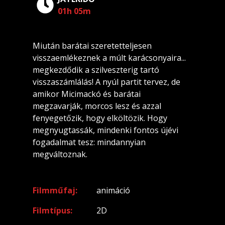
01h 05m
Miután barátai szeretetteljesen
visszaemlékeznek a múlt karácsonyaira...
megkezdődik a szilveszterig tartó
visszaszámlálás! A nyúl partit tervez, de
amikor Micimackó és barátai
megzavarják, morcos lesz és azzal
fenyegetőzik, hogy elköltözik. Hogy
megnyugtassák, mindenki fontos újévi
fogadalmat tesz: mindannyian
megváltoznak.
Filmműfaj
animáció
Filmtípus
2D