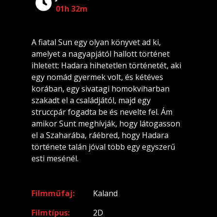
01h 32m
A fiatal Sun egy olyan könyvet ad ki,
amelyet a nagyapjától hallott történet
ihletett: Hadara hihetetlen történetét, aki
egy nomád gyermek volt, és kétéves
korában, egy sivatagi homokviharban
szakadt el a családjától, majd egy
struccpár fogadta be és nevelte fel. Ám
amikor Sunt meghívják, hogy látogasson
el a Szaharába, ráébred, hogy Hadara
története talán jóval több egy egyszerű
esti mesénél.
Filmműfaj
Kaland
Filmtípus
2D