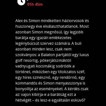
01h 45m
Alex és Simon mindketten háziorvosok és
huszonegy éve elválaszthatatlanok. Most
azonban Simon megnősül, így legjobb
barátja egy igazán emlékezetes
legénybúcsút szervez számára. A buli
azonban minden lesz, csak nem
szokványos: a Balaton partjától egy luxus
golf resortig, pókerjátszmáktól
vadnyugati kocsmákig sodródik a
történet, miközben egy titokzatos széf,
egy híres színésznő, egy rendőrnő, egy
kommandós és Simon menyasszonya is
bonyolítja az eseményeket. A kérdés csak
az: vajon kibírja-e a barátság ezt a
hétvégét – és lesz-e egyáltalán esküvő?