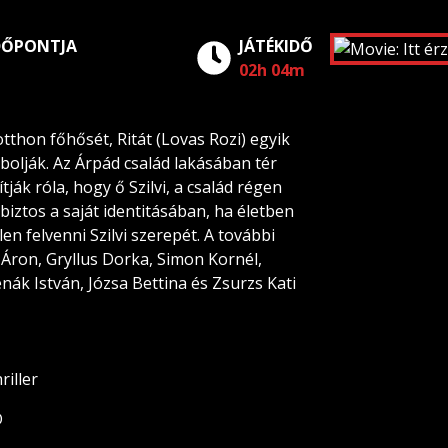
DŐPONTJA
JÁTÉKIDŐ
02h 04m
tthon főhősét, Ritát (Lovas Rozi) egyik
bolják. Az Árpád család lakásában tér
tják róla, hogy ő Szilvi, a család régen
 biztos a saját identitásában, ha életben
en felvenni Szilvi szerepét. A további
ron, Gryllus Dorka, Simon Kornél,
ák István, Józsa Bettina és Zsurzs Kati
riller
D