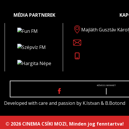
MÉDIA PARTNEREK
KAP
Majláth Gusztáv Károl
KÖVESS MINKET
Developed with care and passion by
K.Istvan
&
B.Botond
© 2026 CINEMA CSÍKI MOZI, Minden jog fenntartva!