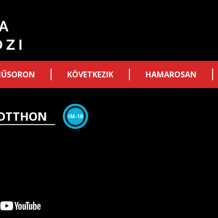
ŰSORON
KÖVETKEZIK
HAMAROSAN
 OTTHON
IM-18