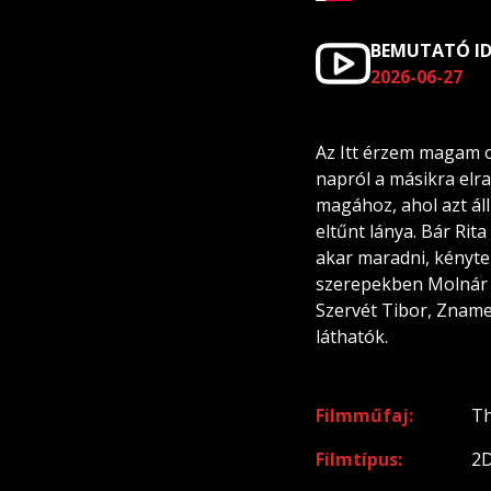
BEMUTATÓ I
2026-06-27
Az Itt érzem magam o
napról a másikra elra
magához, ahol azt állí
eltűnt lánya. Bár Rita
akar maradni, kénytel
szerepekben Molnár Á
Szervét Tibor, Znamen
láthatók.
Filmműfaj
Th
Filmtípus
2