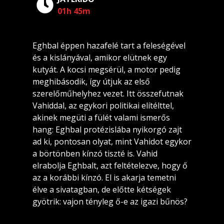
01h 45m
Eghbal éppen hazafelé tart a feleségével
és a kislányával, amikor elütnek egy
kutyát. A kocsi megsérül, a motor pedig
meghibásodik, így útjuk az első
szerelőműhelyhez vezet. Itt összefutnak
Vahiddal, az egykori politikai elítélttel,
akinek megüti a fülét valami ismerős
hang: Eghbal protézislába nyikorgó zajt
ad ki, pontosan olyat, mint Vahidot egykor
a börtönben kínzó tiszté is. Vahid
elrabolja Eghbalt, azt feltételezve, hogy ő
az a korábbi kínzó. El is akarja temetni
élve a sivatagban, de előtte kétségek
gyötrik: vajon tényleg ő-e az igazi bűnös?