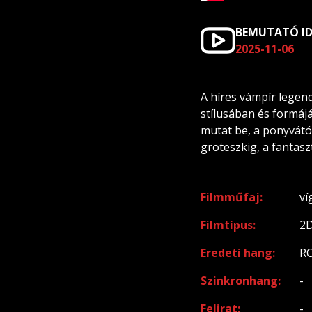
BEMUTATÓ I
2025-11-06
A híres vámpír legend
stílusában és formájá
mutat be, a ponyvától
groteszkig, a fantasz
Filmműfaj
ví
Filmtípus
2
Eredeti hang
R
Szinkronhang
-
Felirat
-