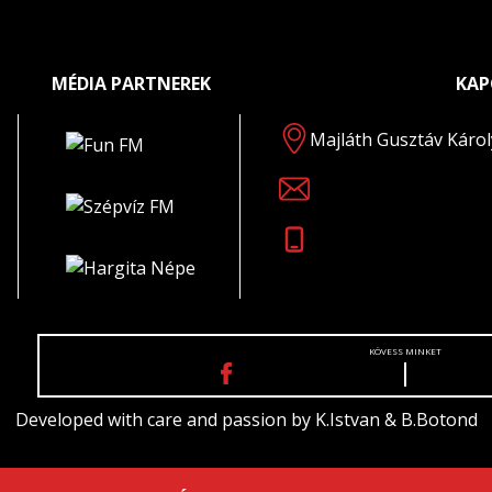
MÉDIA PARTNEREK
KAP
Majláth Gusztáv Károl
KÖVESS MINKET
Developed with care and passion by
K.Istvan
&
B.Botond