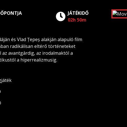
DŐPONTJA
JÁTÉKIDŐ
02h 50m
áján és Vlad Țepeș alakján alapuló film
ban radikálisan eltérő történeteket
 az avantgárdig, az irodalmaktól a
tikustól a hiperrealizmusig.
gjáték
D
O