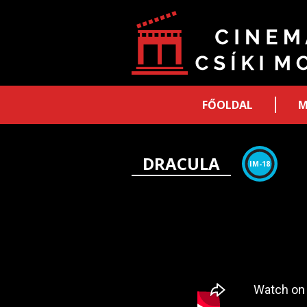
FŐOLDAL
M
DRACULA
IM-18