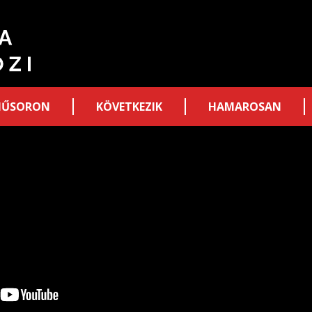
ŰSORON
KÖVETKEZIK
HAMAROSAN