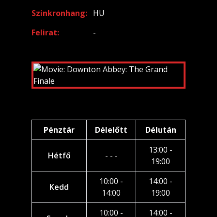
Szinkronhang
HU
Felirat
-
Pénztár
Délelőtt
Délután
13:00 -
Hétfő
- - -
19:00
10:00 -
14:00 -
Kedd
14:00
19:00
10:00 -
14:00 -