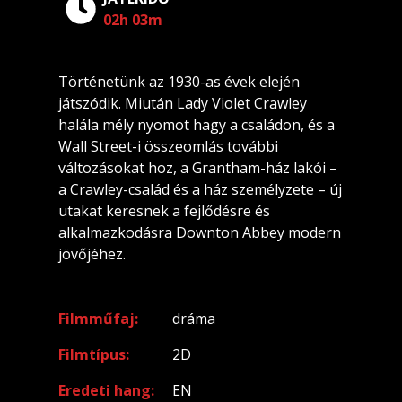
02h 03m
Történetünk az 1930-as évek elején
játszódik. Miután Lady Violet Crawley
halála mély nyomot hagy a családon, és a
Wall Street-i összeomlás további
változásokat hoz, a Grantham-ház lakói –
a Crawley-család és a ház személyzete – új
utakat keresnek a fejlődésre és
alkalmazkodásra Downton Abbey modern
jövőjéhez.
Filmműfaj
dráma
Filmtípus
2D
Eredeti hang
EN