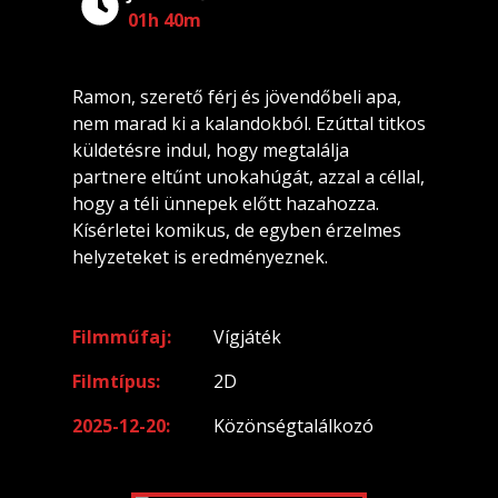
01h 40m
Ramon, szerető férj és jövendőbeli apa,
nem marad ki a kalandokból. Ezúttal titkos
küldetésre indul, hogy megtalálja
partnere eltűnt unokahúgát, azzal a céllal,
hogy a téli ünnepek előtt hazahozza.
Kísérletei komikus, de egyben érzelmes
helyzeteket is eredményeznek.
Filmműfaj
Vígjáték
Filmtípus
2D
2025-12-20
Közönségtalálkozó